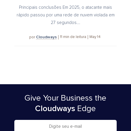
Principais conclusões Em 2025, o atacante mais
rápido passou por uma rede de nuvem violada em
27 segundos....
Cloudways
11
min de leitura
May 14
por
Give Your Business
the
Cloudways
Edge