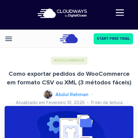
Abre a navegação
START FREE TRIAL
Categories
WOOCOMMERCE
Como exportar pedidos do WooCommerce
em formato CSV ou XML (3 métodos fáceis)
Abdul Rehman
Atualizado em Fevereiro 10, 2026
11
min de leitura