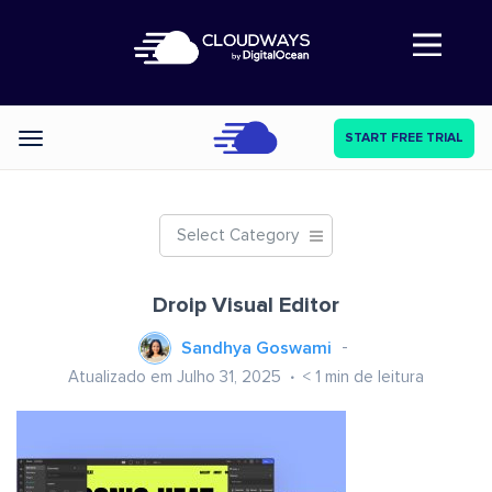
Abre a navegação
START FREE TRIAL
Categories
Select Category
Droip Visual Editor
Sandhya Goswami
Atualizado em Julho 31, 2025
< 1
min de leitura