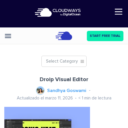
Open Nav
START FREE TRIAL
Categories
Select Category
Droip Visual Editor
Sandhya Goswami
Actualizado el marzo 11, 2026
< 1
min de lectura