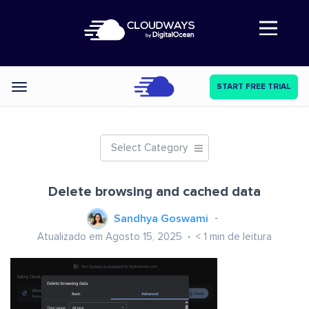
Abre a navegação
START FREE TRIAL
Categories
Select Category
Delete browsing and cached data
Sandhya Goswami
Atualizado em Agosto 15, 2025
< 1
min de leitura