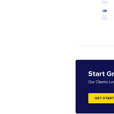
Start G
Our Clients L
GET START