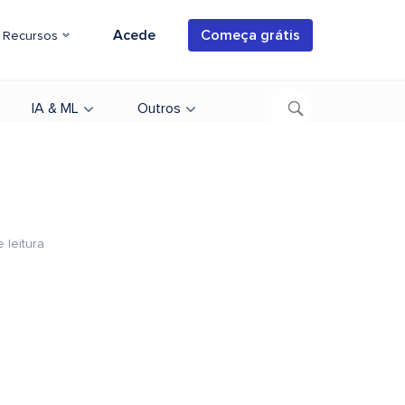
Acede
Começa grátis
Recursos
IA & ML
Outros
 leitura