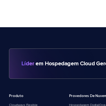
Líder
em Hospedagem Cloud Gere
Produto
Provedores De Nuve
Cloudways Flexible
Hospedagem DigitalOce