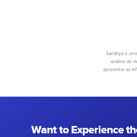
Sandhya é uma
análise de 
aproveitar as 
Want to Experience th