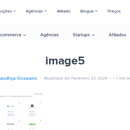
luções
Agências
Afiliado
Blogue
Preços
-commerce
Agências
Startups
Afiliados
image5
andhya Goswami
Atualizado em Fevereiro 23, 2026
< 1
min de