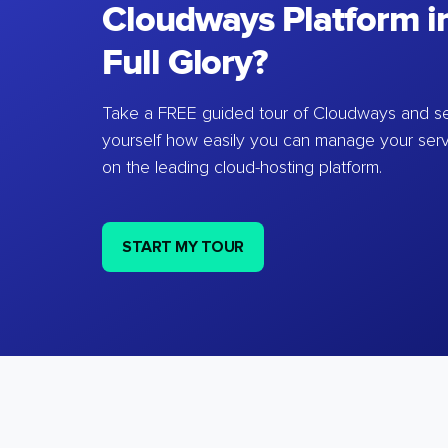
Cloudways Platform in
Full Glory?
Take a FREE guided tour of Cloudways and se
yourself how easily you can manage your ser
on the leading cloud-hosting platform.
START MY TOUR