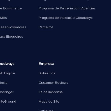
e Ecommerce
Programa de Parceria com Agências
SMBs
Programa de Indicação Cloudways
esenvolvedores
Parceiros
ra Blogueiros
oudways
Empresa
WP Engine
Sobre nós
insta
Customer Reviews
ostinger
Kit de Imprensa
SiteGround
Mapa do Site