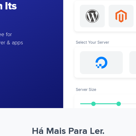
 Its
e for
ver & apps
Há Mais Para Ler.