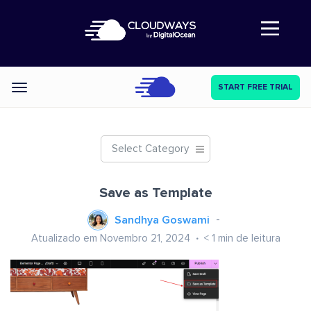
Abre a navegação
START FREE TRIAL
Categories
Select Category
Save as Template
Sandhya Goswami
Atualizado em Novembro 21, 2024
< 1
min de leitura