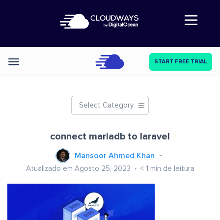
Abre a navegação
START FREE TRIAL
Categories
Select Category
connect mariadb to laravel
Mansoor Ahmed Khan
Atualizado em Agosto 25, 2023
< 1
min de leitura