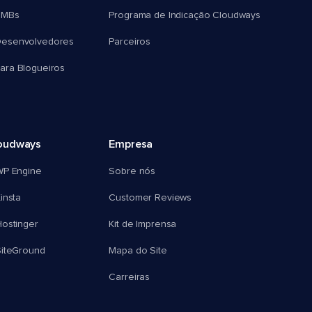
SMBs
Programa de Indicação Cloudways
esenvolvedores
Parceiros
ra Blogueiros
oudways
Empresa
WP Engine
Sobre nós
insta
Customer Reviews
ostinger
Kit de Imprensa
SiteGround
Mapa do Site
Carreiras