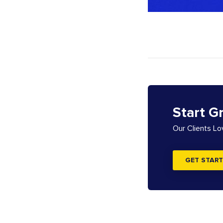
Start G
Our Clients L
GET START