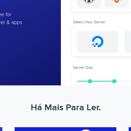
e for
ver & apps
Há Mais Para Ler.