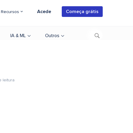
Acede
Começa grátis
Recursos
IA & ML
Outros
 leitura