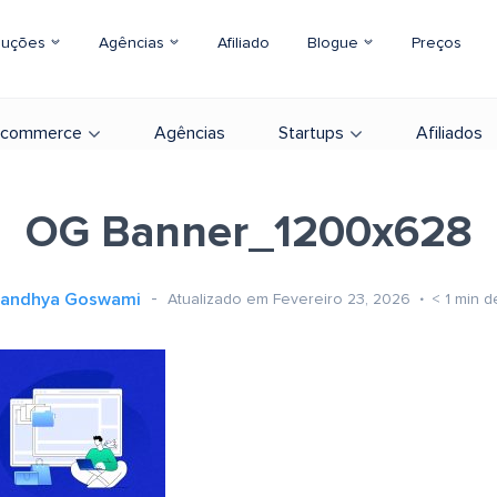
luções
Agências
Afiliado
Blogue
Preços
-commerce
Agências
Startups
Afiliados
OG Banner_1200x628
andhya Goswami
Atualizado em Fevereiro 23, 2026
< 1
min de