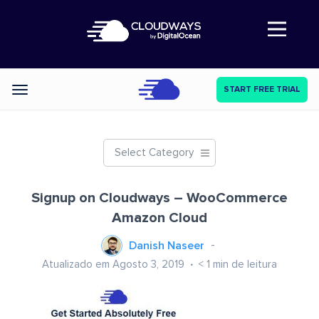
Abre a navegação
START FREE TRIAL
Categories
Select Category
Signup on Cloudways – WooCommerce
Amazon Cloud
Danish Naseer
Atualizado em Agosto 3, 2019
< 1
min de leitura