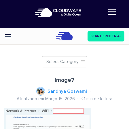
Abre a navegação
START FREE TRIAL
Categories
Select Category
image7
Sandhya Goswami
Atualizado em Março 15, 2026
< 1
min de leitura