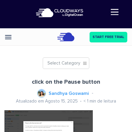
Abre a navegação
START FREE TRIAL
Categories
Select Category
click on the Pause button
Sandhya Goswami
Atualizado em Agosto 15, 2025
< 1
min de leitura