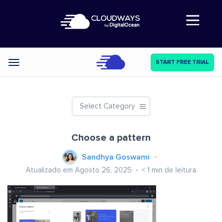
Abre a navegação
START FREE TRIAL
Categories
Select Category
Choose a pattern
Sandhya Goswami
Atualizado em Agosto 26, 2025
< 1
min de leitura