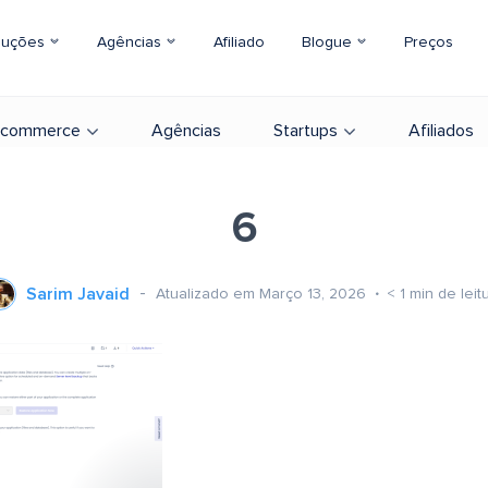
luções
Agências
Afiliado
Blogue
Preços
-commerce
Agências
Startups
Afiliados
6
Sarim Javaid
Atualizado em Março 13, 2026
< 1
min de leit