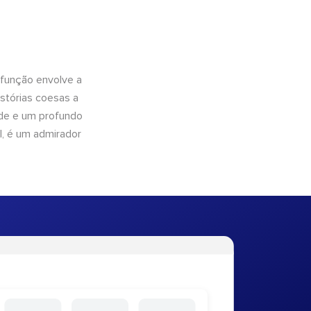
 função envolve a
istórias coesas a
dade e um profundo
l, é um admirador