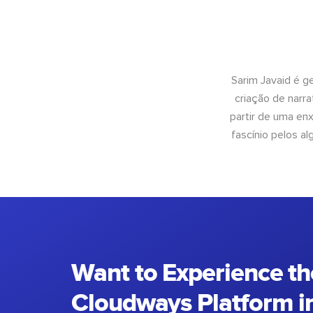
Sarim Javaid é g
criação de narra
partir de uma enx
fascínio pelos a
Want to Experience th
Cloudways Platform in