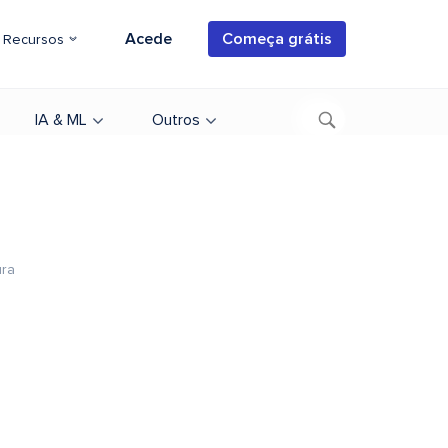
Acede
Começa grátis
Recursos
IA & ML
Outros
ura