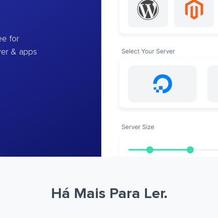
e for
ver & apps
Há Mais Para Ler.