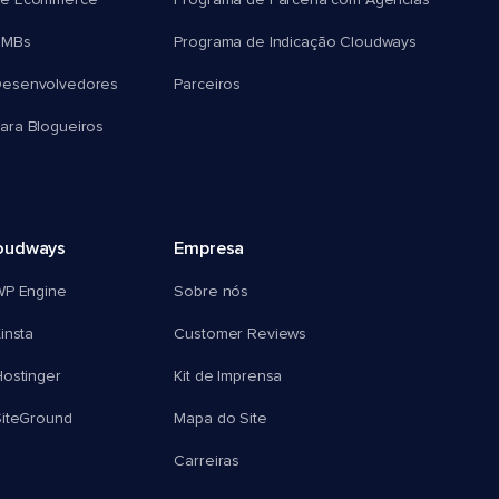
e Ecommerce
Programa de Parceria com Agências
SMBs
Programa de Indicação Cloudways
esenvolvedores
Parceiros
ra Blogueiros
oudways
Empresa
WP Engine
Sobre nós
insta
Customer Reviews
ostinger
Kit de Imprensa
SiteGround
Mapa do Site
Carreiras