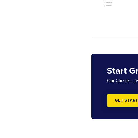
Start G
Our Clients L
GET START