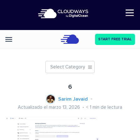
Open Nav
START FREE TRIAL
Categories
Select Category
6
Sarim Javaid
Actualizado el marzo 13, 2026
< 1
min de lectura