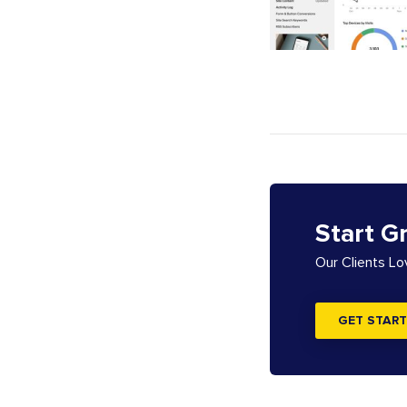
Start G
Our Clients L
GET START