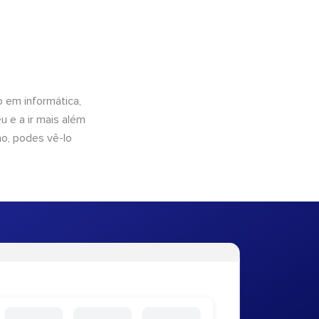
 em informática,
 e a ir mais além
ho, podes vê-lo