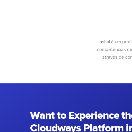
Inshal é um pro
competências de 
através de con
Want to Experience th
Cloudways Platform in