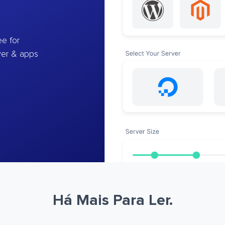
e for
ver & apps
Há Mais Para Ler.