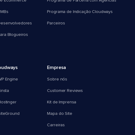
e Ecommerce
Programa de Parceria com Agências
SMBs
Programa de Indicação Cloudways
esenvolvedores
Parceiros
ra Blogueiros
oudways
Empresa
WP Engine
Sobre nós
insta
Customer Reviews
ostinger
Kit de Imprensa
SiteGround
Mapa do Site
Carreiras