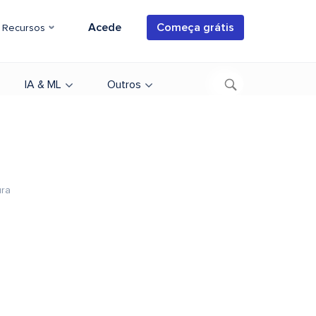
Acede
Começa grátis
Recursos
IA & ML
Outros
ura