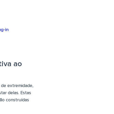
g-in
tiva ao
o de extremidade,
ar delas. Estas
ão construídas