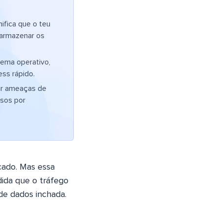
ifica que o teu
e armazenar os
tema operativo,
ss rápido.
ar ameaças de
rsos por
cado. Mas essa
ida que o tráfego
de dados inchada.