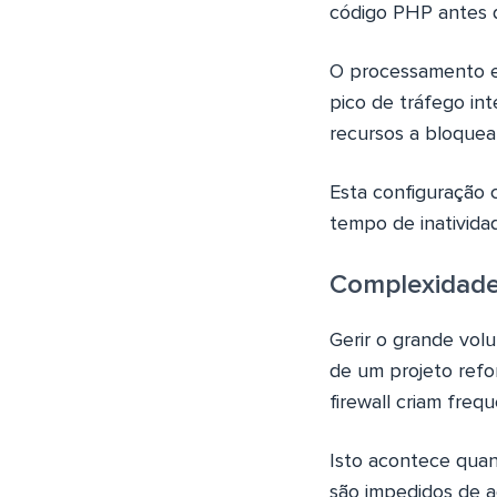
código PHP antes de
O processamento e
pico de tráfego in
recursos a bloquear
Esta configuração
tempo de inatividad
Complexidade 
Gerir o grande vol
de um projeto refo
firewall criam freq
Isto acontece quan
são impedidos de a