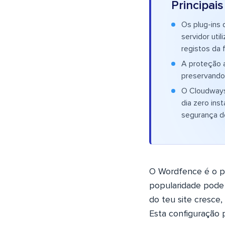
Principai
Os plug-ins 
servidor uti
registos da 
A proteção a
preservando
O Cloudways
dia zero ins
segurança de
O Wordfence é o p
popularidade pode
do teu site cresce
Esta configuração 