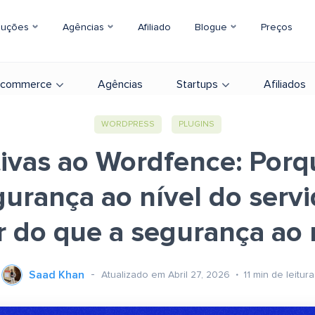
luções
Agências
Afiliado
Blogue
Preços
-commerce
Agências
Startups
Afiliados
WORDPRESS
PLUGINS
tivas ao Wordfence: Porq
gurança ao nível do servi
 do que a segurança ao ní
Saad Khan
Atualizado em Abril 27, 2026
11
min de leitura