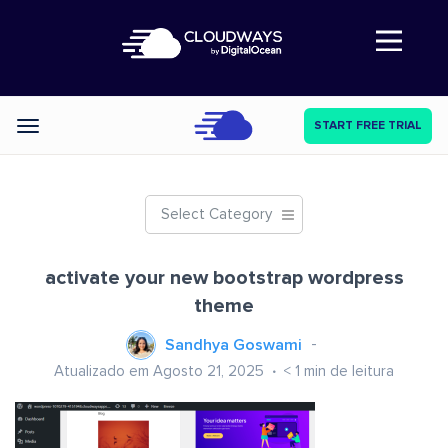
Abre a navegação
START FREE TRIAL
Categories
Select Category
activate your new bootstrap wordpress
theme
Sandhya Goswami
Atualizado em Agosto 21, 2025
< 1
min de leitura