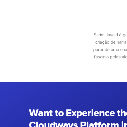
Sarim Javaid é g
criação de narra
partir de uma enx
fascínio pelos a
Want to Experience th
Cloudways Platform in