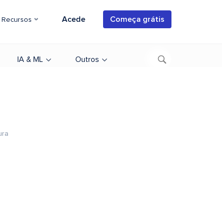
Acede
Começa grátis
Recursos
IA & ML
Outros
ura