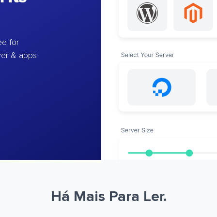
e for
ver & apps
Há Mais Para Ler.