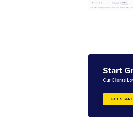
Start G
Our Clients L
GET START