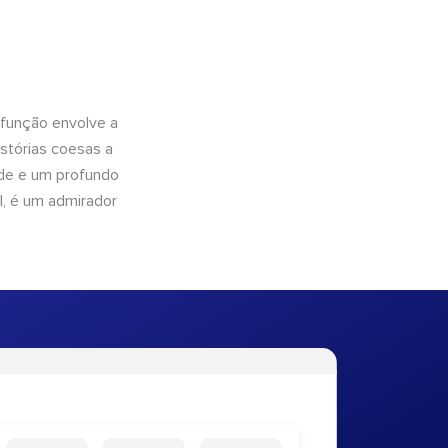
 função envolve a
istórias coesas a
dade e um profundo
l, é um admirador