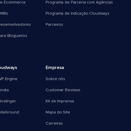
e Ecommerce
Programa de Parceria com Agências
SMBs
Programa de Indicação Cloudways
esenvolvedores
Parceiros
ra Blogueiros
oudways
Empresa
WP Engine
Sobre nós
insta
Customer Reviews
ostinger
Kit de Imprensa
SiteGround
Mapa do Site
Carreiras