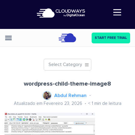
Abre a navegação
START FREE TRIAL
Categories
Select Category
wordpress-child-theme-image8
Abdul Rehman
Atualizado em Fevereiro 23, 2026
< 1
min de leitura