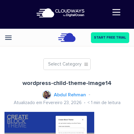
Abre a navegação
START FREE TRIAL
Categories
Select Category
wordpress-child-theme-image14
Abdul Rehman
Atualizado em Fevereiro 23, 2026
< 1
min de leitura