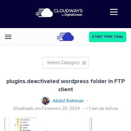
Abre a navegação
START FREE TRIAL
Categories
Select Category
plugins.deactivated wordpress folder in FTP
client
Abdul Rehman
Atualizado em Fevereiro 20, 2024
< 1
min de leitura