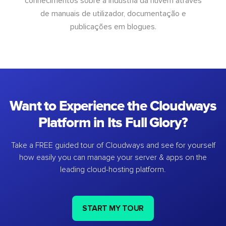
conhecimentos sobre a indústria da nuvem através
de manuais de utilizador, documentação e
publicações em blogues.
Want to Experience the Cloudways
Platform in Its Full Glory?
Take a FREE guided tour of Cloudways and see for yourself
how easily you can manage your server & apps on the
leading cloud-hosting platform.
START MY TOUR