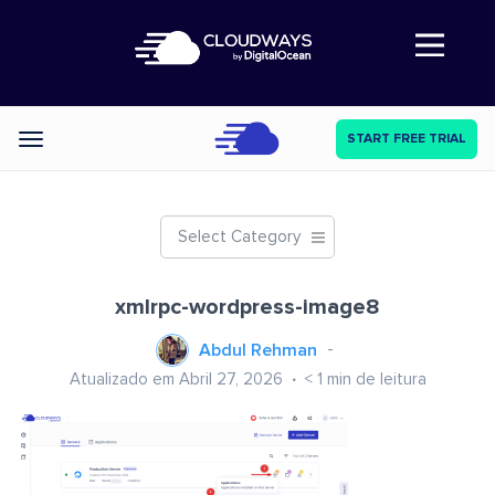
Abre a navegação
START FREE TRIAL
Categories
Select Category
xmlrpc-wordpress-image8
Abdul Rehman
Atualizado em Abril 27, 2026
< 1
min de leitura