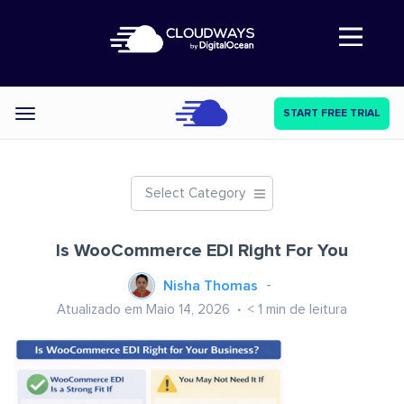
Abre a navegação
START FREE TRIAL
Categories
Select Category
Is WooCommerce EDI Right For You
Nisha Thomas
Atualizado em Maio 14, 2026
< 1
min de leitura