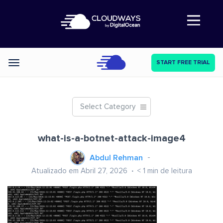
Abre a navegação
START FREE TRIAL
Categories
Select Category
what-is-a-botnet-attack-image4
Abdul Rehman
Atualizado em Abril 27, 2026
< 1
min de leitura