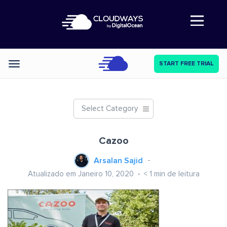
Abre a navegação
START FREE TRIAL
Categories
Select Category
Cazoo
Arsalan Sajid
Atualizado em Janeiro 10, 2020
< 1
min de leitura