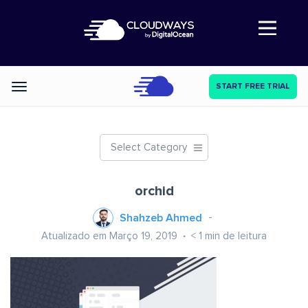
Abre a navegação
START FREE TRIAL
Categories
Select Category
orchid
Shahzeb Ahmed
Atualizado em Março 19, 2019
< 1
min de leitura