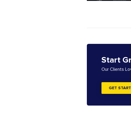
Start G
Our Clients L
GET START