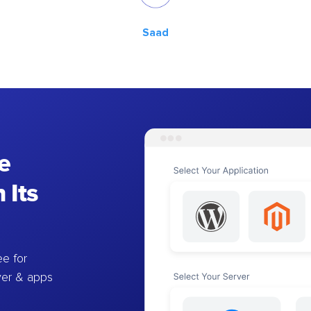
Saad
e
 Its
e for
ver & apps