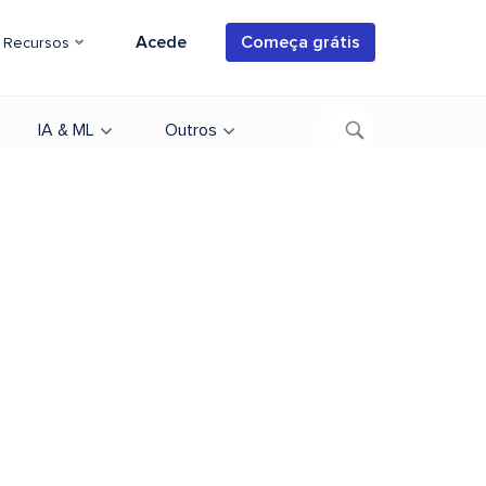
Acede
Começa grátis
Recursos
IA & ML
Outros