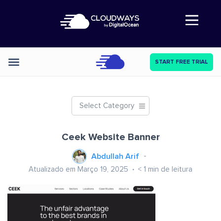
Abre a navegação
START FREE TRIAL
Categories
Select Category
Ceek Website Banner
Abdullah Arif
Atualizado em Março 19, 2025
< 1
min de leitura