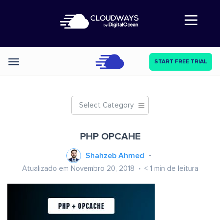
Abre a navegação
START FREE TRIAL
Categories
Select Category
PHP OPCAHE
Shahzeb Ahmed
Atualizado em Novembro 20, 2018
< 1
min de leitura