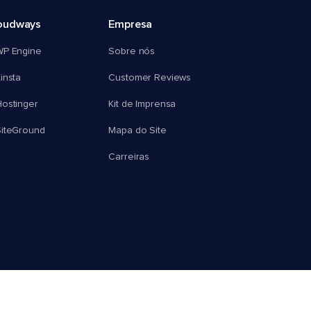
oudways
Empresa
WP Engine
Sobre nós
insta
Customer Reviews
ostinger
Kit de Imprensa
SiteGround
Mapa do Site
Carreiras
© 2026 Cloudways, LLC