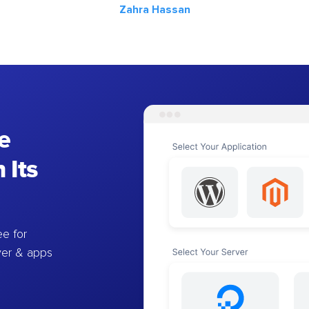
Zahra Hassan
e
 Its
e for
ver & apps