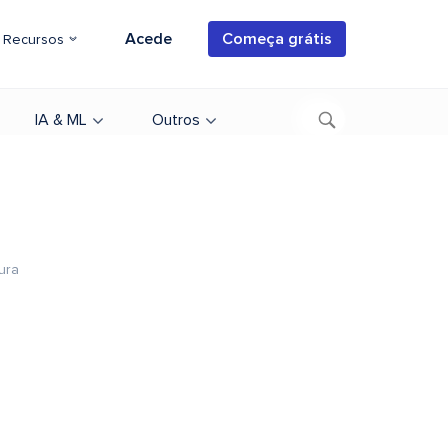
Acede
Começa grátis
Recursos
IA & ML
Outros
tura