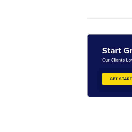
Start G
Our Clients L
GET START