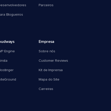
esenvolvedores
Parceiros
ra Blogueiros
oudways
Empresa
WP Engine
Sobre nós
insta
Customer Reviews
ostinger
Kit de Imprensa
SiteGround
Mapa do Site
Carreiras