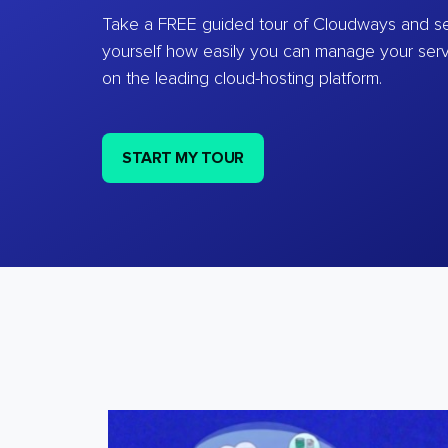
Take a FREE guided tour of Cloudways and se
yourself how easily you can manage your ser
on the leading cloud-hosting platform.
START MY TOUR