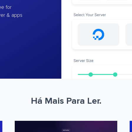
e for
ver & apps
Há Mais Para Ler.