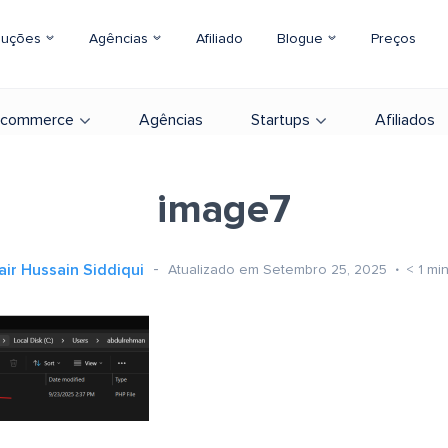
luções
Agências
Afiliado
Blogue
Preços
-commerce
Agências
Startups
Afiliados
image7
ir Hussain Siddiqui
Atualizado em Setembro 25, 2025
< 1
min