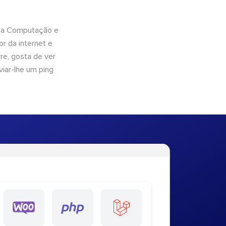
 da Computação e
r da internet e
e, gosta de ver
viar-lhe um ping