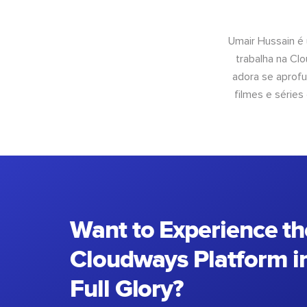
Umair Hussain é
trabalha na Cl
adora se aprof
filmes e séries
Want to Experience th
Cloudways Platform in
Full Glory?