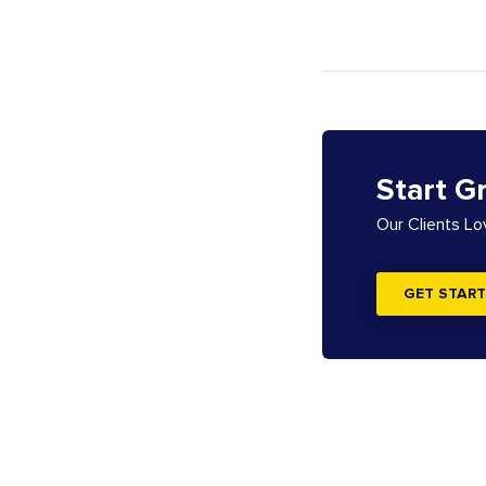
Start G
Our Clients L
GET START