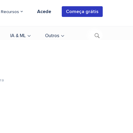
Acede
Começa grátis
Recursos
IA & ML
Outros
ura