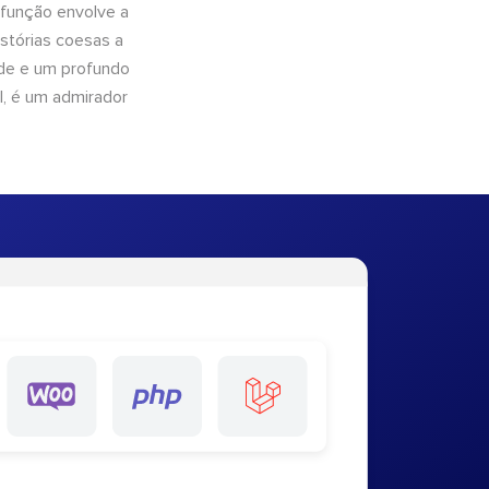
 função envolve a
istórias coesas a
dade e um profundo
l, é um admirador