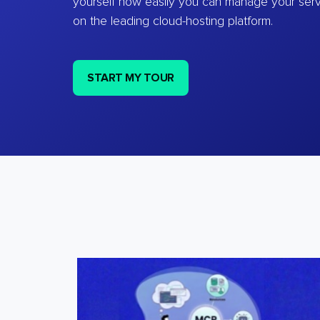
yourself how easily you can manage your ser
on the leading cloud-hosting platform.
START MY TOUR