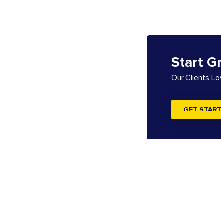
Start G
Our Clients L
GET START