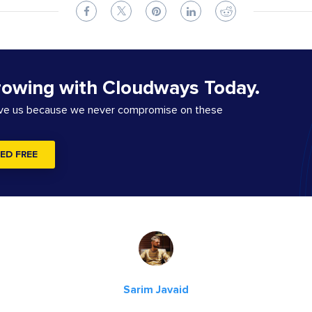
rowing with Cloudways Today.
ove us because we never compromise on these
ED FREE
Sarim Javaid