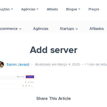
luções
Agências
Afiliado
Blogue
Preços
-commerce
Agências
Startups
Afiliados
Add server
Sarim Javaid
Atualizado em Março 4, 2025
< 1
min de leit
Share This Article