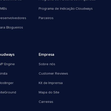
SMBs
Programa de Indicação Cloudways
esenvolvedores
Parceiros
ra Blogueiros
oudways
Empresa
WP Engine
Sobre nós
insta
Customer Reviews
ostinger
Kit de Imprensa
SiteGround
Mapa do Site
Carreiras