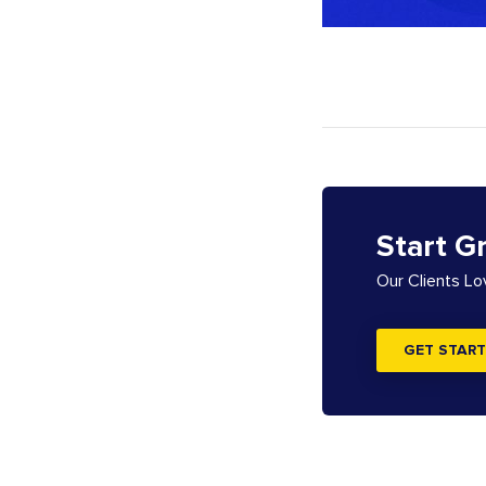
Start G
Our Clients L
GET START