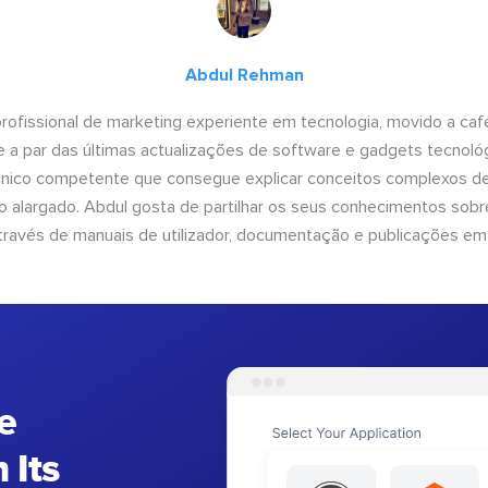
Abdul Rehman
ofissional de marketing experiente em tecnologia, movido a café 
 a par das últimas actualizações de software e gadgets tecnol
cnico competente que consegue explicar conceitos complexos d
o alargado. Abdul gosta de partilhar os seus conhecimentos sobre
ravés de manuais de utilizador, documentação e publicações em
e
 Its