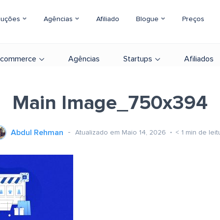
luções
Agências
Afiliado
Blogue
Preços
-commerce
Agências
Startups
Afiliados
Main Image_750x394
Abdul Rehman
Atualizado em Maio 14, 2026
< 1
min de leit