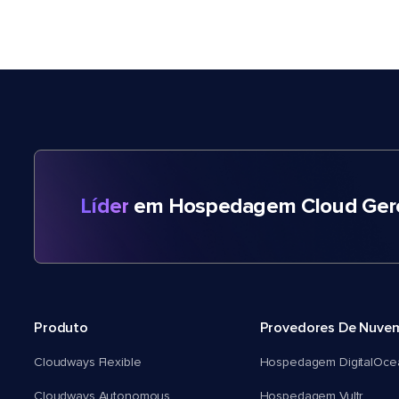
Líder
em Hospedagem Cloud Gere
Produto
Provedores De Nuve
Cloudways Flexible
Hospedagem DigitalOce
Cloudways Autonomous
Hospedagem Vultr