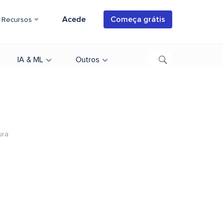
Acede
Começa grátis
Recursos
IA & ML
Outros
ura