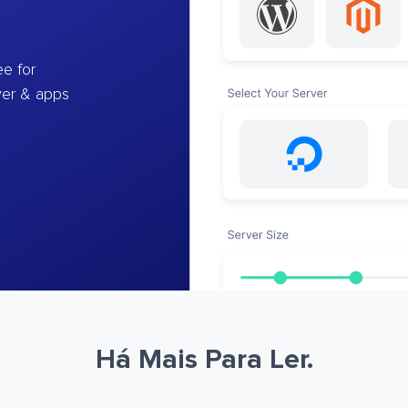
e for
ver & apps
Há Mais Para Ler.