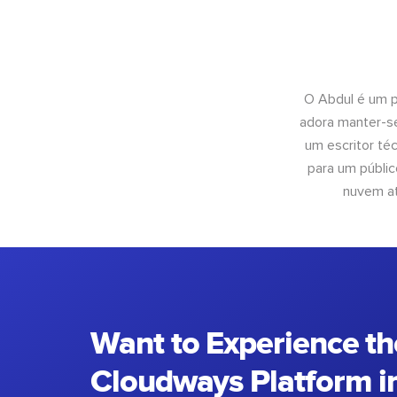
O Abdul é um pr
adora manter-se
um escritor té
para um públic
nuvem at
Want to Experience th
Cloudways Platform in