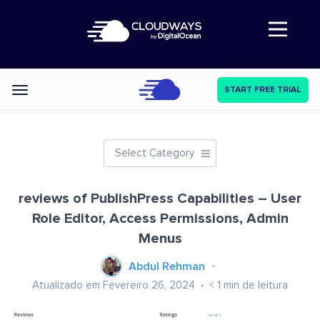
Abre a navegação
START FREE TRIAL
Categories
Select Category
reviews of PublishPress Capabilities – User
Role Editor, Access Permissions, Admin
Menus
Abdul Rehman
Atualizado em Fevereiro 26, 2024
< 1
min de leitura