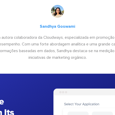
Sandhya Goswami
 autora colaboradora da Cloudways, especializada em promoção
desempenho. Com uma forte abordagem analítica e uma grande c
informações baseadas em dados, Sandhya destaca-se na medição
iniciativas de marketing orgânico.
e
 Its