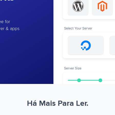
e for
ver & apps
Há Mais Para Ler.