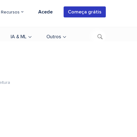
Acede
Começa grátis
Recursos
IA & ML
Outros
eitura