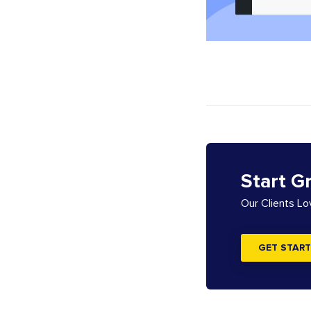
Start G
Our Clients L
GET START