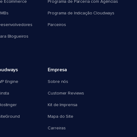
e Ecommerce
Programa de Parceria com Agências
SMBs
Programa de Indicação Cloudways
esenvolvedores
Parceiros
ra Blogueiros
oudways
Empresa
WP Engine
Sobre nós
insta
Customer Reviews
ostinger
Kit de Imprensa
SiteGround
Mapa do Site
Carreiras