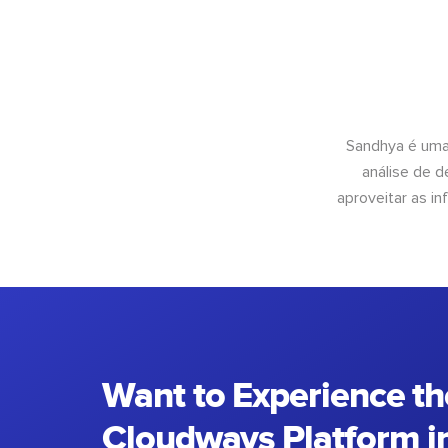
Sandhya é uma
análise de 
aproveitar as 
Want to Experience th
Cloudways Platform in