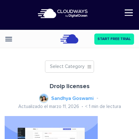
Open Nav
START FREE TRIAL
Categories
Select Category
Droip licenses
Sandhya Goswami
Actualizado el marzo 11, 2026
< 1
min de lectura