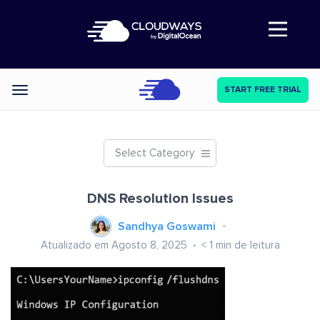
Abre a navegação
START FREE TRIAL
Categories
Select Category
DNS Resolution Issues
Sandhya Goswami
Atualizado em Agosto 8, 2025
< 1
min de leitura