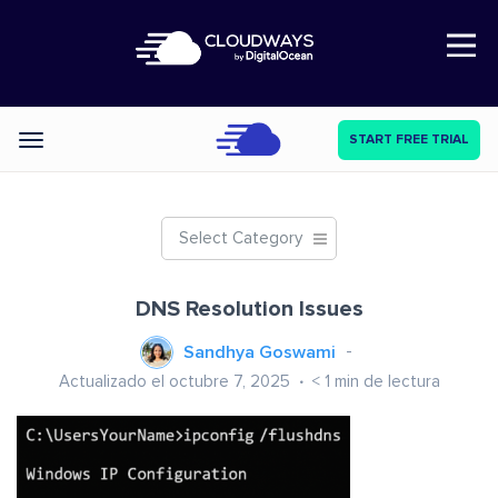
Open Nav
START FREE TRIAL
Categories
Select Category
DNS Resolution Issues
Sandhya Goswami
Actualizado el octubre 7, 2025
< 1
min de lectura