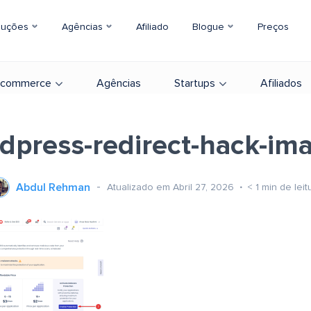
luções
Agências
Afiliado
Blogue
Preços
-commerce
Agências
Startups
Afiliados
dpress-redirect-hack-im
Abdul Rehman
Atualizado em Abril 27, 2026
< 1
min de leit