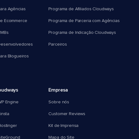
ara Agências
Programa de Afiliados Cloudways
e Ecommerce
Programa de Parceria com Agências
SMBs
Programa de Indicação Cloudways
esenvolvedores
Parceiros
ra Blogueiros
oudways
Empresa
WP Engine
Sobre nós
insta
Customer Reviews
ostinger
Kit de Imprensa
SiteGround
Mapa do Site