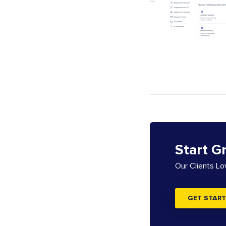
Start G
Our Clients L
GET START