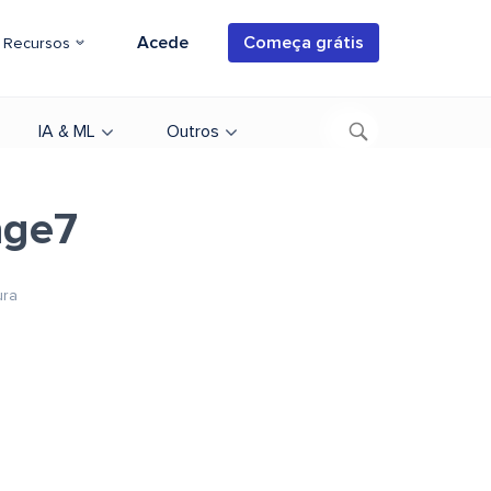
Acede
Começa grátis
Recursos
IA & ML
Outros
age7
ura