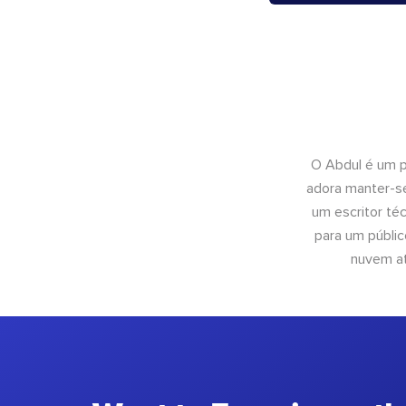
O Abdul é um pr
adora manter-se
um escritor té
para um públic
nuvem at