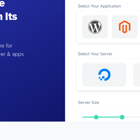
e
 Its
e for
ver & apps