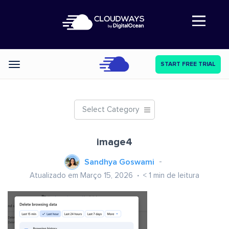
Abre a navegação
START FREE TRIAL
Categories
Select Category
image4
Sandhya Goswami
Atualizado em Março 15, 2026
< 1
min de leitura