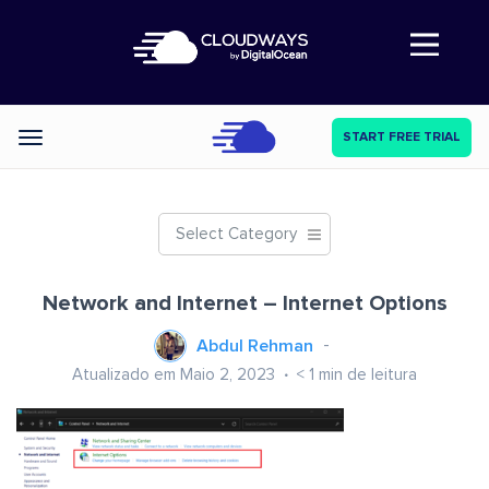
Abre a navegação
START FREE TRIAL
Categories
Select Category
Network and Internet – Internet Options
Abdul Rehman
Atualizado em Maio 2, 2023
< 1
min de leitura