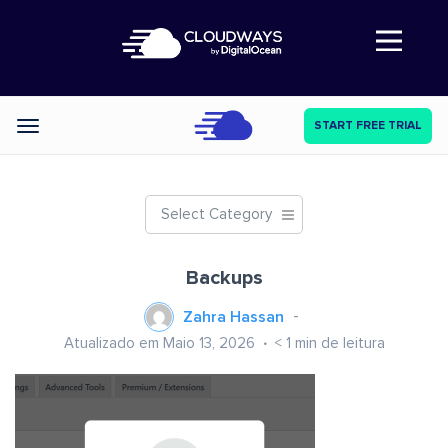
Abre a navegação
START FREE TRIAL
Categories
Select Category
Backups
Zahra Hassan
Atualizado em Maio 13, 2026
< 1
min de leitura