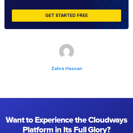
GET STARTED FREE
Zahra Hassan
Want to Experience the Cloudways
Platform in Its Full Glory?