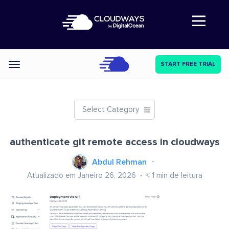
Abre a navegação
START FREE TRIAL
Categories
Select Category
authenticate git remote access in cloudways
Abdul Rehman
Atualizado em Janeiro 26, 2026
< 1
min de leitura