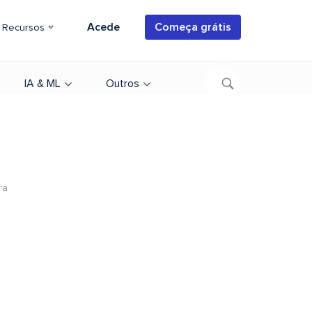
Acede
Começa grátis
Recursos
IA & ML
Outros
ra