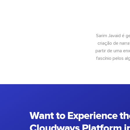
Sarim Javaid é g
criação de narra
partir de uma enx
fascínio pelos a
Want to Experience th
Cloudways Platform in