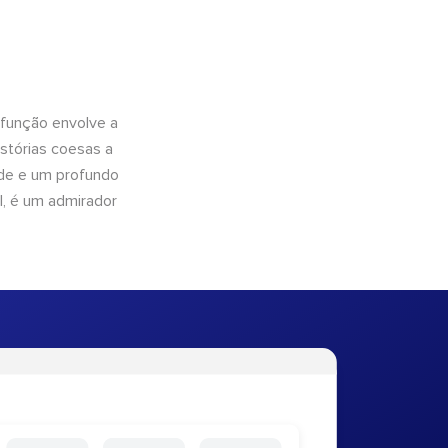
 função envolve a
istórias coesas a
dade e um profundo
l, é um admirador