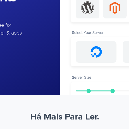
e for
ver & apps
Há Mais Para Ler.