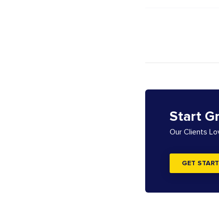
Start G
Our Clients L
GET START