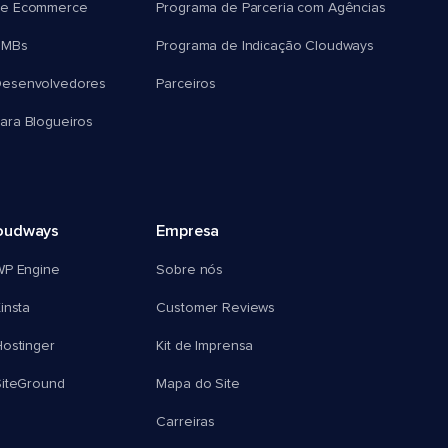
e Ecommerce
Programa de Parceria com Agências
SMBs
Programa de Indicação Cloudways
esenvolvedores
Parceiros
ra Blogueiros
oudways
Empresa
WP Engine
Sobre nós
insta
Customer Reviews
ostinger
Kit de Imprensa
SiteGround
Mapa do Site
Carreiras