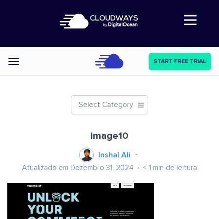
Abre a navegação
START FREE TRIAL
Categories
Select Category
image10
Inshal Ali
Atualizado em Dezembro 31, 2024
< 1
min de leitura