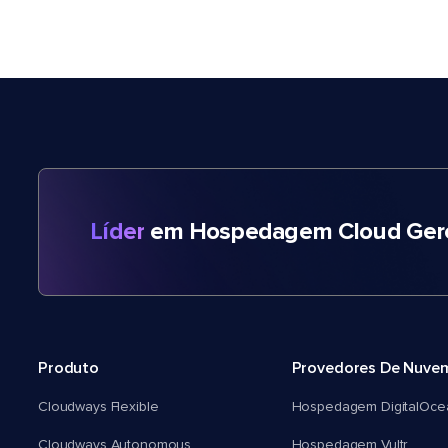
Líder
em Hospedagem Cloud Gere
Produto
Provedores De Nuve
Cloudways Flexible
Hospedagem DigitalOce
Cloudways Autonomous
Hospedagem Vultr