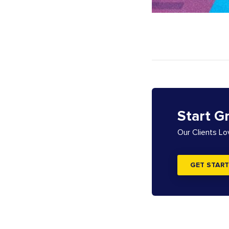
Start G
Our Clients L
GET START