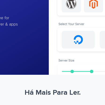
e for
ver & apps
Há Mais Para Ler.