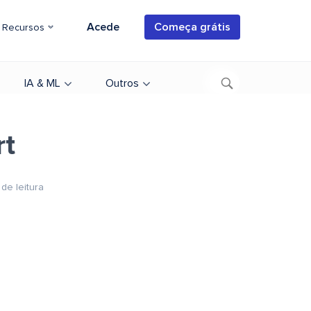
Acede
Começa grátis
Recursos
IA & ML
Outros
rt
 de leitura