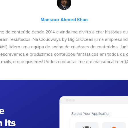
Mansoor Ahmed Khan
ng de conteúdo desde 2014 e ainda me divirto a criar histórias 
geram resultados. Na Cloudways by DigitalOcean (uma empresa líd
iás!), lidero uma equipa de sonho de criadores de conteúdos. Ju
, escrevemos e produzimos conteúdos fantásticos em todos os ca
e-mails, o que quiseres! Podes contactar-me em
mansoor.ahmed@
e
 Its