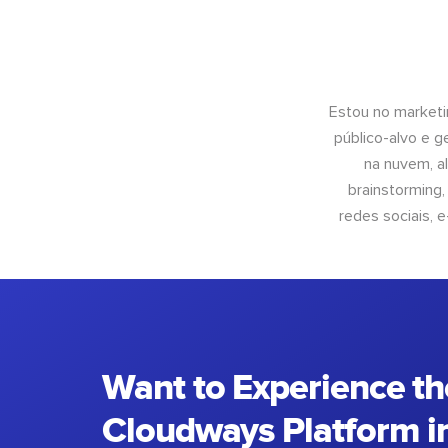
Estou no marketi
público-alvo e 
na nuvem, al
brainstorming
redes sociais, 
Want to Experience th
Cloudways Platform in