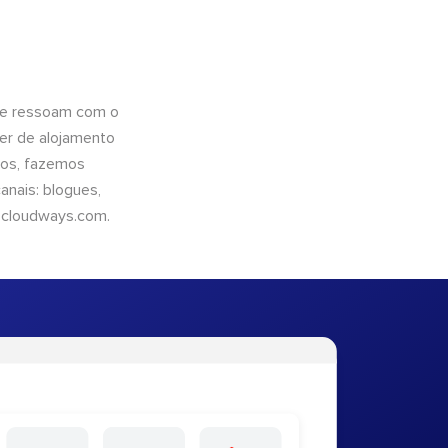
que ressoam com o
er de alojamento
ntos, fazemos
nais: blogues,
cloudways.com
.