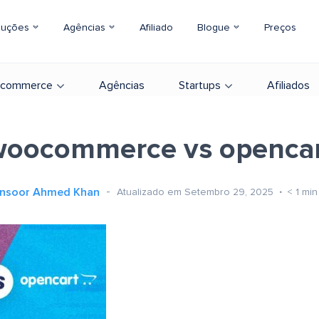
luções
Agências
Afiliado
Blogue
Preços
-commerce
Agências
Startups
Afiliados
oocommerce vs openca
nsoor Ahmed Khan
Atualizado em Setembro 29, 2025
< 1
min