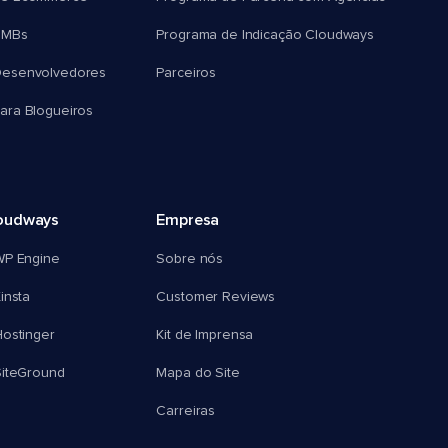
SMBs
Programa de Indicação Cloudways
esenvolvedores
Parceiros
ra Blogueiros
oudways
Empresa
WP Engine
Sobre nós
insta
Customer Reviews
ostinger
Kit de Imprensa
SiteGround
Mapa do Site
Carreiras