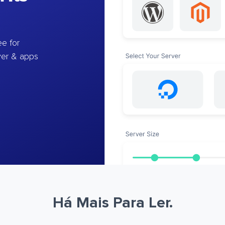
e for
ver & apps
Há Mais Para Ler.