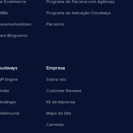
e Ecommerce
Programa de Parceria com Agências
SMBs
Programa de Indicação Cloudways
esenvolvedores
Parceiros
ra Blogueiros
oudways
Empresa
WP Engine
Sobre nós
insta
Customer Reviews
ostinger
Kit de Imprensa
SiteGround
Mapa do Site
Carreiras