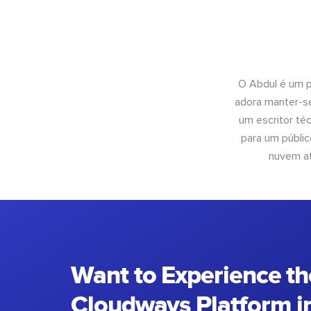
O Abdul é um pr
adora manter-se
um escritor té
para um públic
nuvem at
Want to Experience th
Cloudways Platform in