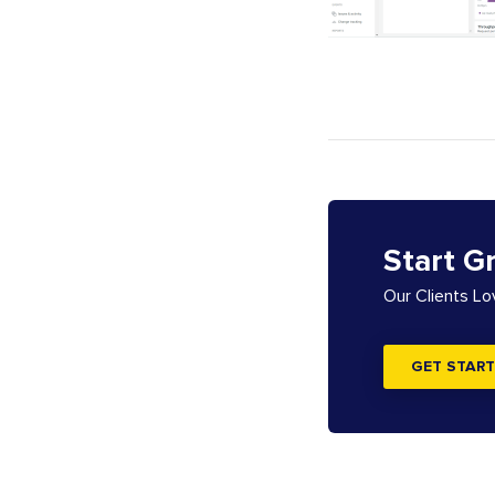
Start G
Our Clients L
GET START