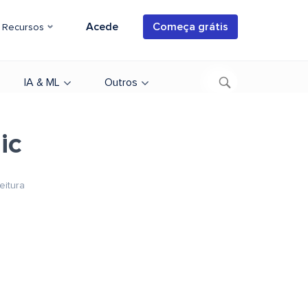
Acede
Começa grátis
Recursos
IA & ML
Outros
ic
eitura