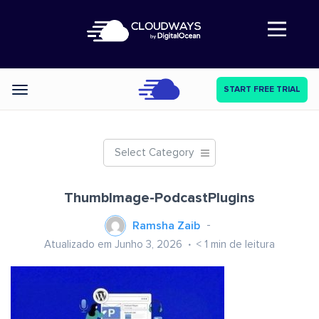
Abre a navegação
START FREE TRIAL
Categories
Select Category
ThumbImage-PodcastPlugins
Ramsha Zaib
Atualizado em Junho 3, 2026
< 1
min de leitura