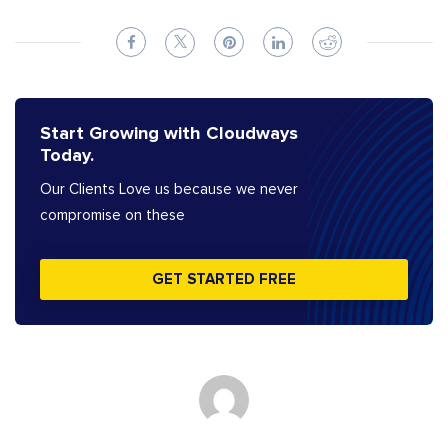
Start Growing with Cloudways
Today.
Our Clients Love us because we never
compromise on these
GET STARTED FREE